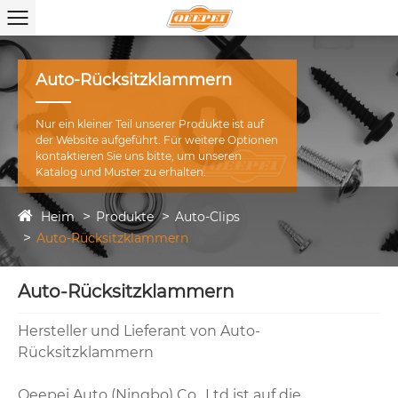
Auto-Rücksitzklammern
Nur ein kleiner Teil unserer Produkte ist auf
der Website aufgeführt. Für weitere Optionen
kontaktieren Sie uns bitte, um unseren
Katalog und Muster zu erhalten.
Heim
Produkte
Auto-Clips
Auto-Rücksitzklammern
Auto-Rücksitzklammern
Hersteller und Lieferant von Auto-
Rücksitzklammern
Qeepei Auto (Ningbo) Co., Ltd ist auf die