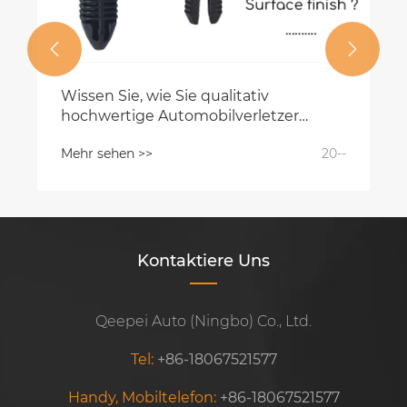


Wissen Sie, wie Sie qualitativ
hochwertige Automobilverletzer
auswählen können?
Mehr sehen >>
20--
Kontaktiere Uns
Qeepei Auto (Ningbo) Co., Ltd.
Tel:
+86-18067521577
Handy, Mobiltelefon:
+86-18067521577