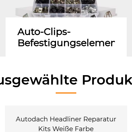
Aut
We
ente
usgewählte Produk
adliner Reparatur
Auto-Dachhi
Weiße Farbe
Dachhimme