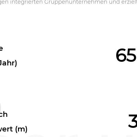
igen integrierten Gruppenunternehmen und erzielt
e
6
Jahr)
0
ich
ert (m)