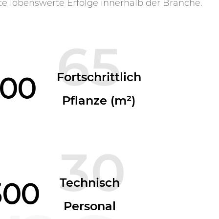
e lobenswerte Erfolge innerhalb der Branche.
65
Fortschrittlich
500
Pflanze (m²)
30
Technisch
300
Personal