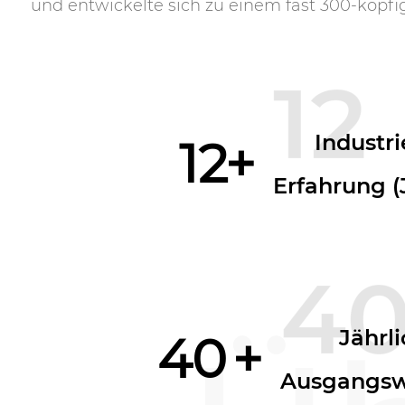
und entwickelte sich zu einem fast 300-köpf
12
Industri
12
+
Erfahrung (
4
Jährl
40
+
Ausgangsw