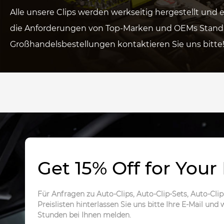
Alle unsere Clips werden werkseitig hergestellt und e
die Anforderungen von Top-Marken und OEMs Standa
Großhandelsbestellungen kontaktieren Sie uns bitte
Get 15% Off for Your 
Für Anfragen zu Auto-Clips, Auto-Clip-Sets, Auto-Cl
Preislisten hinterlassen Sie uns bitte Ihre E-Mail und
Stunden bei Ihnen melden.