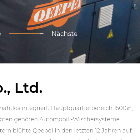
e
Nächste
, Ltd.
nahtlos integriert. Hauptquartierbereich 1500㎡,
oten gehören Automobil -Wischersysteme
tern blühte Qeepei in den letzten 12 Jahren auf