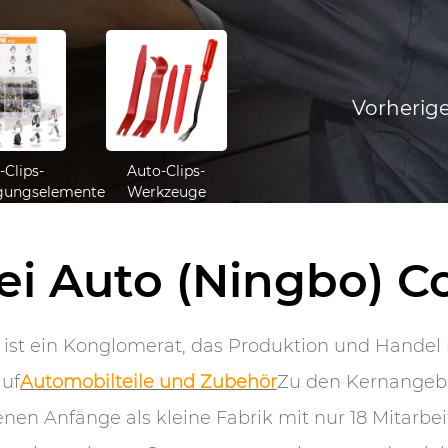
er und Lieferant
er und Lieferant
Vorherig
-Clips-
Auto-Clips-
igungselemente
Werkzeuge
i Auto (Ningbo) Co.
, ist ein Konglomerat, das Produktion und Handel 
auf
Automobilteile und Zubehör
Zu den Kernangeb
enen Anfänge als kleine Fabrik mit nur 18 Mitarbei