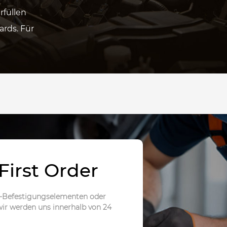
rfüllen
rds. Für
!
First Order
ip-Befestigungselementen oder
 wir werden uns innerhalb von 24