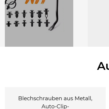
Auto-Clips-
Befestigungselem
A
uben aus Metall,
Autodach He
to-Clip-
Kits 