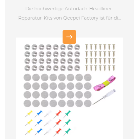
e Autodach-Headliner-
Die Dachhimmel-
 Qeepei Factory ist für die
Deckenclips des 
eparatur von Autodecken
Qeepei sind die 
ist ein Muss für jeden
Innenraum Ihres Fa
s Set enthält eine Vielzahl
ursprünglichen Zus
deten Deckenfixenteilen,
Clips dienen zur 
ips, Schrauben, Messband
Dachhimmelmateri
onswerkzeugen, um Ihre
und sorgen so 
Anforderungen bei der
professionell
s Autos zu erfüllen.