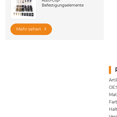
Auto-Clip-
Befestigungselemente
Mehr sehen
Art
OE:
Mat
Far
Hal
Ver