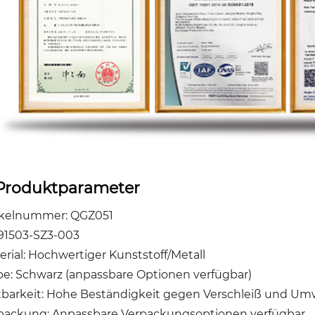
Produktparameter
ikelnummer: QGZ051
91503-SZ3-003
erial: Hochwertiger Kunststoff/Metall
be: Schwarz (anpassbare Optionen verfügbar)
tbarkeit: Hohe Beständigkeit gegen Verschleiß und Umw
packung: Anpassbare Verpackungsoptionen verfügbar