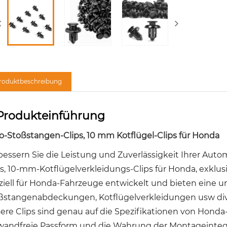
roduktbeschreibung
Produkteinführung
o-Stoßstangen-Clips, 10 mm Kotflügel-Clips für Honda
bessern Sie die Leistung und Zuverlässigkeit Ihrer Au
ps, 10-mm-Kotflügelverkleidungs-Clips für Honda, exklu
ziell für Honda-Fahrzeuge entwickelt und bieten eine u
ßstangenabdeckungen, Kotflügelverkleidungen usw div
ere Clips sind genau auf die Spezifikationen von Hond
wandfreie Passform und die Wahrung der Montageintegrit