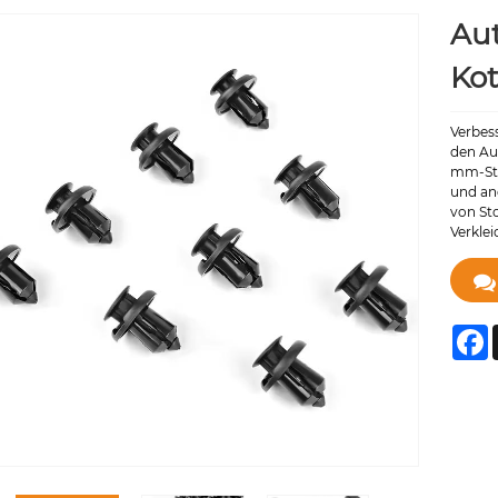
Aut
Kot
Verbess
den Au
mm-Sto
und an
von St
Verklei
F