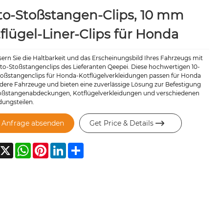
o-Stoßstangen-Clips, 10 mm
flügel-Liner-Clips für Honda
ern Sie die Haltbarkeit und das Erscheinungsbild Ihres Fahrzeugs mit
to-Stoßstangenclips des Lieferanten Qeepei. Diese hochwertigen 10-
ßstangenclips für Honda-Kotflügelverkleidungen passen für Honda
dere Fahrzeuge und bieten eine zuverlässige Lösung zur Befestigung
oßstangenabdeckungen, Kotflügelverkleidungen und verschiedenen
dungsteilen.
Anfrage absenden
Get Price & Details

acebook
X
WhatsApp
Pinterest
LinkedIn
Share