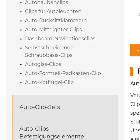
Autohaubenclips
Clips für Autoleuchten
Auto-Rücksitzklammern
Auto-Mittelgitter-Clips
Dashboard-Navigationsclips
Selbstschneidende
P
Schraubbasis-Clips
Autoglas-Clips
Auto-Formteil-Radkasten-Clip
Auto-Kotflügel-Clip
Aut
Ver
Cli
Auto-Clip-Sets
spe
Sto
Auto-Clips-
Uns
Befestigungselemente
ein