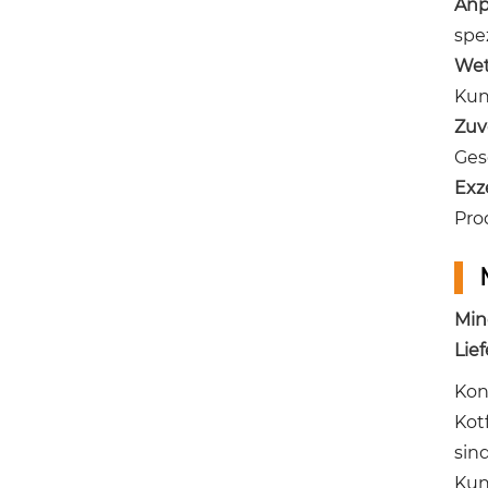
Anp
spe
Wet
Kun
Zuv
Ges
Exz
Pro
Min
Lief
Kon
Kot
sin
Kun