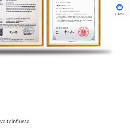
E-Mail
elteinflüsse