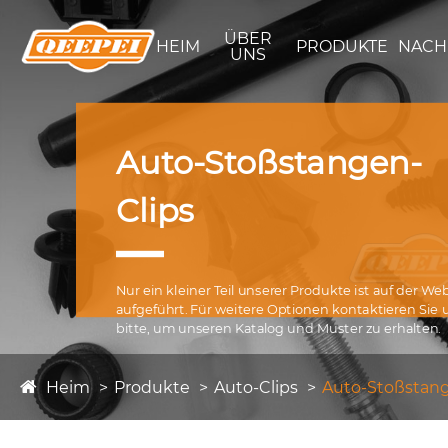
ÜBER
HEIM
PRODUKTE
NACH
UNS
Auto-Stoßstangen-
Clips
Nur ein kleiner Teil unserer Produkte ist auf der We
aufgeführt. Für weitere Optionen kontaktieren Sie 
bitte, um unseren Katalog und Muster zu erhalten.
Heim
Produkte
Auto-Clips
Auto-Stoßstang