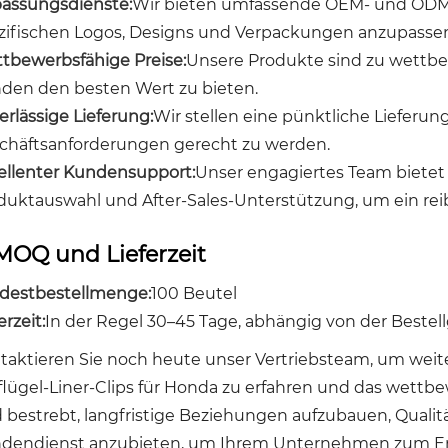
assungsdienste:
Wir bieten umfassende OEM- und ODM-D
zifischen Logos, Designs und Verpackungen anzupasse
tbewerbsfähige Preise:
Unsere Produkte sind zu wettbe
den den besten Wert zu bieten.
erlässige Lieferung:
Wir stellen eine pünktliche Lieferun
chäftsanforderungen gerecht zu werden.
ellenter Kundensupport:
Unser engagiertes Team bietet 
duktauswahl und After-Sales-Unterstützung, um ein rei
MOQ und Lieferzeit
destbestellmenge:
100 Beutel
erzeit:
In der Regel 30–45 Tage, abhängig von der Beste
taktieren Sie noch heute unser Vertriebsteam, um weit
flügel-Liner-Clips für Honda zu erfahren und das wettb
d bestrebt, langfristige Beziehungen aufzubauen, Quali
dendienst anzubieten, um Ihrem Unternehmen zum Erfo