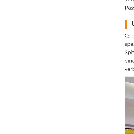
Pas
Qee
spe
Spi
ein
ver