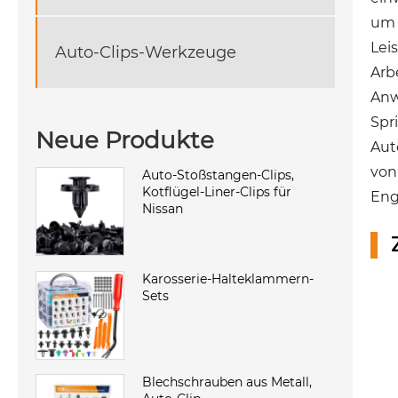
um 
Lei
Auto-Clips-Werkzeuge
Arb
Anw
Spr
Neue Produkte
Aut
von
Auto-Stoßstangen-Clips,
Kotflügel-Liner-Clips für
Eng
Nissan
Karosserie-Halteklammern-
Sets
Blechschrauben aus Metall,