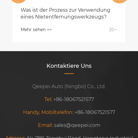
Wie wählt man leistungsstarke
Autoglas-Clips aus?
Mehr sehen >>
20--
Kontaktiere Uns
Qeepei Auto (Ningbo) Co., Ltd.
Tel:
+86-18067521577
Handy, Mobiltelefon:
+86-18067521577
Email:
sales@qeepei.com