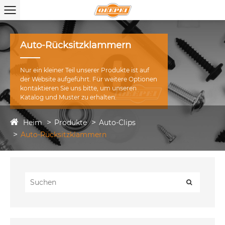
Auto-Rücksitzklammern
Nur ein kleiner Teil unserer Produkte ist auf
der Website aufgeführt. Für weitere Optionen
kontaktieren Sie uns bitte, um unseren
Katalog und Muster zu erhalten.
Heim
Produkte
Auto-Clips
Auto-Rücksitzklammern