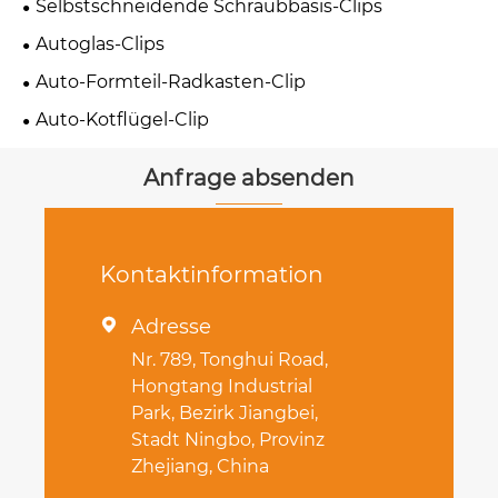
Selbstschneidende Schraubbasis-Clips
Autoglas-Clips
Auto-Formteil-Radkasten-Clip
Auto-Kotflügel-Clip
Anfrage absenden
Kontaktinformation
Adresse

Nr. 789, Tonghui Road,
Hongtang Industrial
Park, Bezirk Jiangbei,
Stadt Ningbo, Provinz
Zhejiang, China