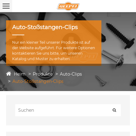
Auto-Stoßstangen-Clips
Nur ein kleiner Teil unserer Produkte ist auf
der Website aufgeführt. Für weitere Optionen
kontaktieren Sie uns bitte, um unseren
Katalog und Muster zu erhalten.
Heim
Produkte
Auto-Clips
Auto-Stoßstangen-Clips