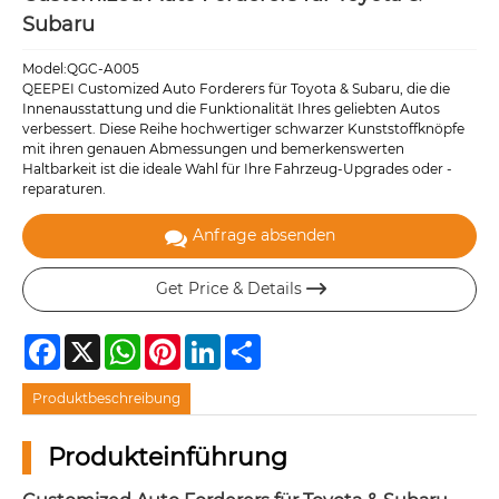
Subaru
Model:QGC-A005
QEEPEI Customized Auto Forderers für Toyota & Subaru, die die
Innenausstattung und die Funktionalität Ihres geliebten Autos
verbessert. Diese Reihe hochwertiger schwarzer Kunststoffknöpfe
mit ihren genauen Abmessungen und bemerkenswerten
Haltbarkeit ist die ideale Wahl für Ihre Fahrzeug-Upgrades oder -
reparaturen.
Anfrage absenden
Get Price & Details

Facebook
X
WhatsApp
Pinterest
LinkedIn
Share
Produktbeschreibung
Produkteinführung