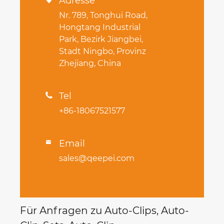
Adresse
Nr. 789, Tonghui Road,
Hongtang Industrial
Park, Bezirk Jiangbei,
Stadt Ningbo, Provinz
Zhejiang, China
Tel

+86-18067521577
Email

sales@qeepei.com
Für Anfragen zu Auto-Clips, Auto-