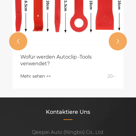


Wofür werden Autoclip -Tools
verwendet?
Mehr sehen >>
20--
Kontaktiere Uns
Qeepei Auto (Ningbo) Co., Ltd.